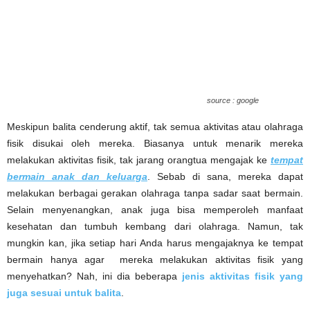
source : google
Meskipun balita cenderung aktif, tak semua aktivitas atau olahraga
fisik disukai oleh mereka. Biasanya untuk menarik mereka
melakukan aktivitas fisik, tak jarang orangtua mengajak ke
tempat
bermain anak dan keluarga
. Sebab di sana, mereka dapat
melakukan berbagai gerakan olahraga tanpa sadar saat bermain.
Selain menyenangkan, anak juga bisa memperoleh manfaat
kesehatan dan tumbuh kembang dari olahraga. Namun, tak
mungkin kan, jika setiap hari Anda harus mengajaknya ke tempat
bermain hanya agar mereka melakukan aktivitas fisik yang
menyehatkan? Nah, ini dia beberapa
jenis aktivitas fisik yang
juga sesuai untuk balita
.