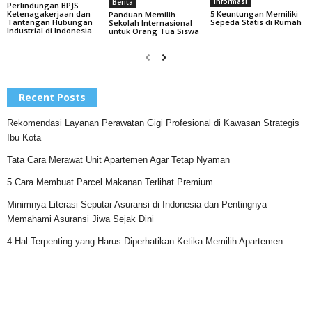
Informasi
Berita
Perlindungan BPJS
Ketenagakerjaan dan
5 Keuntungan Memiliki
Panduan Memilih
Tantangan Hubungan
Sepeda Statis di Rumah
Sekolah Internasional
Industrial di Indonesia
untuk Orang Tua Siswa
Recent Posts
Rekomendasi Layanan Perawatan Gigi Profesional di Kawasan Strategis
Ibu Kota
Tata Cara Merawat Unit Apartemen Agar Tetap Nyaman
5 Cara Membuat Parcel Makanan Terlihat Premium
Minimnya Literasi Seputar Asuransi di Indonesia dan Pentingnya
Memahami Asuransi Jiwa Sejak Dini
4 Hal Terpenting yang Harus Diperhatikan Ketika Memilih Apartemen