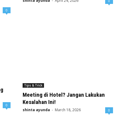
shinta ayunda
-
April 24, 2026
0
0
Tips & Trick
ng
Meeting di Hotel? Jangan Lakukan
Kesalahan Ini!
0
shinta ayunda
-
March 18, 2026
0