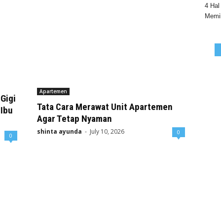
4 Hal
Memil
Apartemen
Gigi
Tata Cara Merawat Unit Apartemen
 Ibu
Agar Tetap Nyaman
shinta ayunda
-
July 10, 2026
0
0