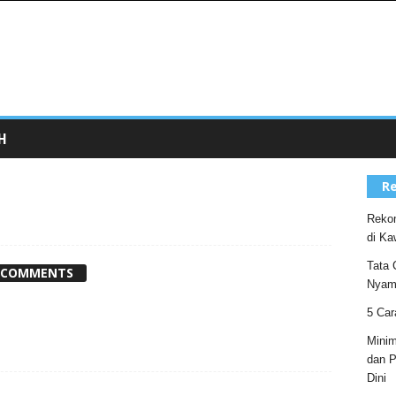
H
Re
Rekom
di Ka
Tata 
 COMMENTS
Nyam
5 Car
Minim
dan P
Dini