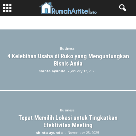
AKTIVITAS
APARTEMEN
ASURANSI
BERITA
BUSINESS
FASHION
GAME
HIBURAN
INDUSTRI
KECANTIKAN
KESEHATAN
LIBURAN
LIFESTYLE
MAKANAN
OTOMOTIF
PENDIDIKAN
PROPERTI
Business
RUMAH
TEKNOLOGI
TIPS & TRICK
TRANSPORTASI
4 Kelebihan Usaha di Ruko yang Menguntungkan
Bisnis Anda
shinta ayunda
-
January 12, 2026
Business
Tepat Memilih Lokasi untuk Tingkatkan
Efektivitas Meeting
shinta ayunda
-
November 23, 2025