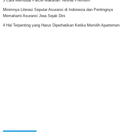
5 Cara Membuat Parcel Makanan Terlihat Premium
Minimnya Literasi Seputar Asuransi di Indonesia dan Pentingnya
Memahami Asuransi Jiwa Sejak Dini
4 Hal Terpenting yang Harus Diperhatikan Ketika Memilih Apartemen
Categories