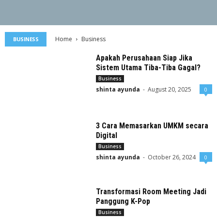
Home
Business
BUSINESS
Apakah Perusahaan Siap Jika
Sistem Utama Tiba-Tiba Gagal?
Business
shinta ayunda
-
August 20, 2025
0
3 Cara Memasarkan UMKM secara
Digital
Business
shinta ayunda
-
October 26, 2024
0
Transformasi Room Meeting Jadi
Panggung K-Pop
Business