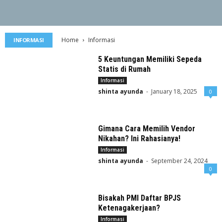
Home
Informasi
INFORMASI
5 Keuntungan Memiliki Sepeda
Statis di Rumah
Informasi
shinta ayunda
-
January 18, 2025
0
Gimana Cara Memilih Vendor
Nikahan? Ini Rahasianya!
Informasi
shinta ayunda
-
September 24, 2024
0
Bisakah PMI Daftar BPJS
Ketenagakerjaan?
Informasi