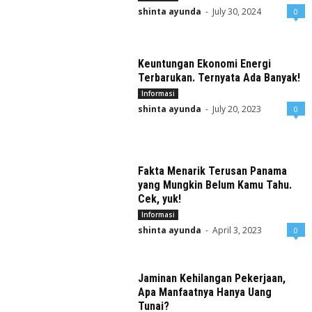
shinta ayunda
-
July 30, 2024
0
Keuntungan Ekonomi Energi
Terbarukan. Ternyata Ada Banyak!
Informasi
shinta ayunda
-
July 20, 2023
0
Fakta Menarik Terusan Panama
yang Mungkin Belum Kamu Tahu.
Cek, yuk!
Informasi
shinta ayunda
-
April 3, 2023
0
Jaminan Kehilangan Pekerjaan,
Apa Manfaatnya Hanya Uang
Tunai?