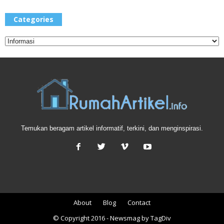
Categories
Categories
Temukan beragam artikel informatif, terkini, dan menginspirasi.
About
Blog
Contact
© Copyright 2016 - Newsmag by TagDiv