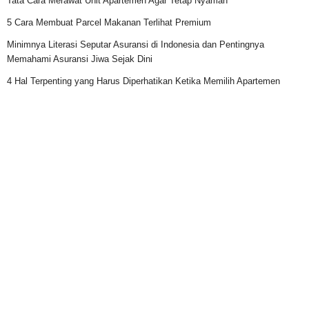
Tata Cara Merawat Unit Apartemen Agar Tetap Nyaman
5 Cara Membuat Parcel Makanan Terlihat Premium
Minimnya Literasi Seputar Asuransi di Indonesia dan Pentingnya
Memahami Asuransi Jiwa Sejak Dini
4 Hal Terpenting yang Harus Diperhatikan Ketika Memilih Apartemen