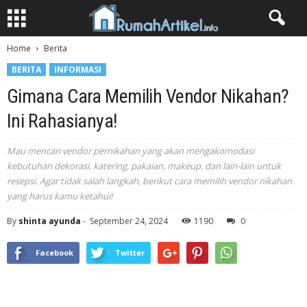
Home
Berita
BERITA
INFORMASI
Gimana Cara Memilih Vendor Nikahan?
Ini Rahasianya!
Mau mencari vendor pernikahan yang akan mengakomodasi
kebutuhan dekorasi, katering, pakaian, makeup, dan lain-lain untuk
resepsi. Agar tidak salah langkah, berikut cara memilih vendor nikahan
yang harus kamu ketahui!
By
shinta ayunda
-
September 24, 2024
1190
0
Facebook
Twitter