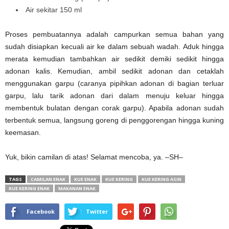
Air sekitar 150 ml
Proses pembuatannya adalah campurkan semua bahan yang
sudah disiapkan kecuali air ke dalam sebuah wadah. Aduk hingga
merata kemudian tambahkan air sedikit demiki sedikit hingga
adonan kalis. Kemudian, ambil sedikit adonan dan cetaklah
menggunakan garpu (caranya pipihkan adonan di bagian terluar
garpu, lalu tarik adonan dari dalam menuju keluar hingga
membentuk bulatan dengan corak garpu). Apabila adonan sudah
terbentuk semua, langsung goreng di penggorengan hingga kuning
keemasan.
Yuk, bikin camilan di atas! Selamat mencoba, ya. –SH–
TAGS
CAMILAN ENAK
KUE ENAK
KUE KERING
KUE KERING ASIN
KUE KERING ENAK
MAKANAN ENAK
Facebook
Twitter