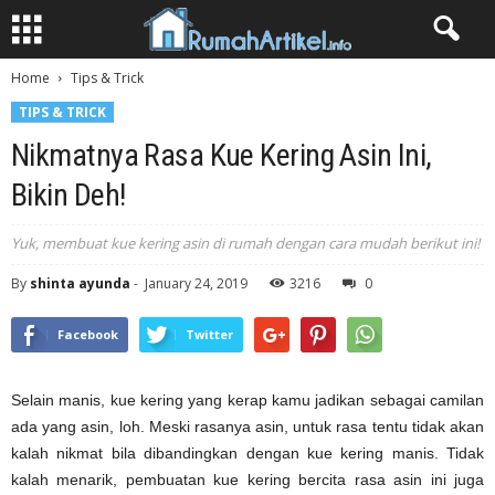
Home
Tips & Trick
TIPS & TRICK
Nikmatnya Rasa Kue Kering Asin Ini,
Bikin Deh!
Yuk, membuat kue kering asin di rumah dengan cara mudah berikut ini!
By
shinta ayunda
-
January 24, 2019
3216
0
Facebook
Twitter
Selain manis, kue kering yang kerap kamu jadikan sebagai camilan
ada yang asin, loh. Meski rasanya asin, untuk rasa tentu tidak akan
kalah nikmat bila dibandingkan dengan kue kering manis. Tidak
kalah menarik, pembuatan kue kering bercita rasa asin ini juga