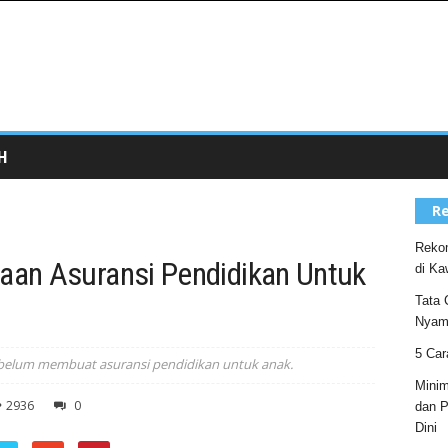
H
Re
Rekom
an Asuransi Pendidikan Untuk
di Ka
Tata 
Nyam
5 Car
belum membuat asuransi pendidikan untuk anak.
Minim
2936
0
dan P
Dini