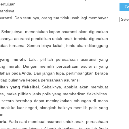
ertujuan
Ca
ntinya,
uransi. Dan tentunya, orang tua tidak usah lagi membayar
Selanjutnya, menentukan kapan asuransi akan digunakan
biasanya asuransi pendidikan untuk anak tercinta digunakan
rsitas ternama. Semua biaya kuliah, tentu akan ditanggung
i yang murah.
Lalu, pilihlah perusahaan asuransi yang
ang murah. Dengan memilih perusahaan asuransi yang
ahan pada Anda. Dan jangan lupa, pertimbangkan berapa
etiap bulannya kepada perusahaan asuransi.
kan yang fleksibel.
Sebaiknya, apabila akan membuat
a, maka pilihlah jenis polis yang memberikan fleksibilitas.
da secara bertahap dapat meningkatkan tabungan di masa
anak ke luar negeri, alangkah baiknya memilih polis yang
an.
rlu.
Pada saat membuat asuransi untuk anak, perusahaan
suransi yang lainnya. Alangkah baiknya, janganlah Anda