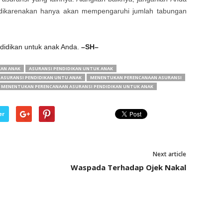
, dikarenakan hanya akan mempengaruhi jumlah tabungan
didikan untuk anak Anda.
–SH–
KAN ANAK
ASURANSI PENDIDIKAN UNTUK ANAK
ASURANSI PENDIDIKAN UNTU ANAK
MENENTUKAN PERENCANAAN ASURANSI
MENENTUKAN PERENCANAAN ASURANSI PENDIDIKAN UNTUK ANAK
er
Next article
Waspada Terhadap Ojek Nakal