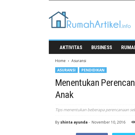
Rumah
Artikel
AKTIVITAS
BUSINESS
RUMA
Home
Asuransi
ASURANSI
PENDIDIKAN
Menentukan Perencana
Anak
Tips menentukan beberapa perencanaan se
By
shinta ayunda
-
November 10, 2016