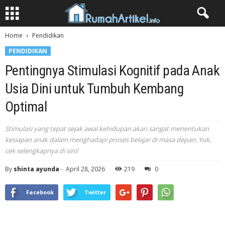
Home
Pendidikan
PENDIDIKAN
Pentingnya Stimulasi Kognitif pada Anak
Usia Dini untuk Tumbuh Kembang
Optimal
Stimulasi yang tepat sejak awal kehidupan akan sangat menentukan
kesiapan anak dalam menghadapi proses belajar di masa depan. Yuk,
cek selengkapnya di sini!
By
shinta ayunda
-
April 28, 2026
219
0
Facebook
Twitter