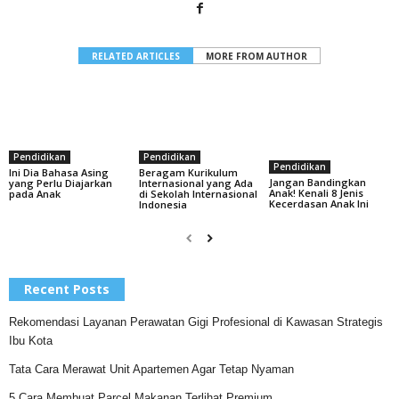
RELATED ARTICLES
MORE FROM AUTHOR
Pendidikan
Pendidikan
Pendidikan
Ini Dia Bahasa Asing
Beragam Kurikulum
Jangan Bandingkan
yang Perlu Diajarkan
Internasional yang Ada
Anak! Kenali 8 Jenis
pada Anak
di Sekolah Internasional
Kecerdasan Anak Ini
Indonesia
Recent Posts
Rekomendasi Layanan Perawatan Gigi Profesional di Kawasan Strategis
Ibu Kota
Tata Cara Merawat Unit Apartemen Agar Tetap Nyaman
5 Cara Membuat Parcel Makanan Terlihat Premium