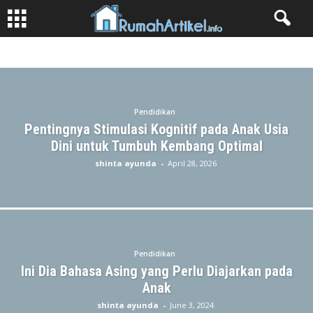
AKTIVITAS
APARTEMEN
ASURANSI
BERITA
BUSINESS
FASHION
GAME
HIBURAN
INDUSTRI
KECANTIKAN
KESEHATAN
LIBURAN
LIFESTYLE
MAKANAN
OTOMOTIF
PENDIDIKAN
PROPERTI
Pendidikan
RUMAH
TEKNOLOGI
TIPS & TRICK
TRANSPORTASI
Pentingnya Stimulasi Kognitif pada Anak Usia
Dini untuk Tumbuh Kembang Optimal
shinta ayunda
-
April 28, 2026
Pendidikan
Ini Dia Bahasa Asing yang Perlu Diajarkan pada
Anak
shinta ayunda
-
June 3, 2024