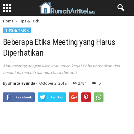
Home
Tips & Trick
TIPS & TRICK
Beberapa Etika Meeting yang Harus
Diperhatikan
Mau meeting dengan klien atau rekan kerja? Coba perhatikan tips
berikut ini terlebih dahulu, check this out!
By
shinta ayunda
-
October 2, 2018
2784
0
Facebook
Twitter