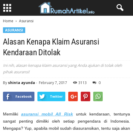
Home
Asuransi
ASURANSI
Alasan Kenapa Klaim Asuransi
Kendaraan Ditolak
Ini nih, alasan kenapa klaim asuransi yang Anda ajukan di tolak oleh
pihak asuransi!
By
shinta ayunda
-
February 7, 2017
3113
0
Facebook
Twitter
Memiliki
asuransi mobil All Risk
untuk kendaraan, tentunya
sangat penting dimiliki oleh setiap pengendara di Indonesia.
Mengapa? Yup, apabila mobil sudah diasuransikan, tentu saja akan