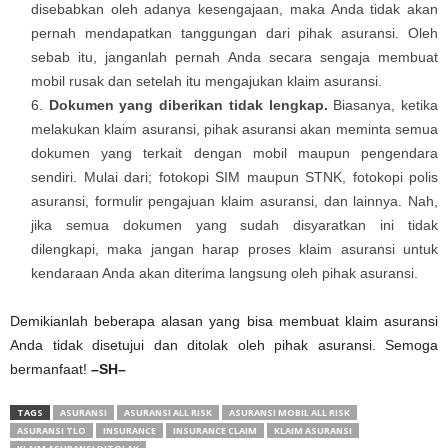
disebabkan oleh adanya kesengajaan, maka Anda tidak akan
pernah mendapatkan tanggungan dari pihak asuransi. Oleh
sebab itu, janganlah pernah Anda secara sengaja membuat
mobil rusak dan setelah itu mengajukan klaim asuransi.
Dokumen yang diberikan tidak lengkap.
Biasanya, ketika
melakukan klaim asuransi, pihak asuransi akan meminta semua
dokumen yang terkait dengan mobil maupun pengendara
sendiri. Mulai dari; fotokopi SIM maupun STNK, fotokopi polis
asuransi, formulir pengajuan klaim asuransi, dan lainnya. Nah,
jika semua dokumen yang sudah disyaratkan ini tidak
dilengkapi, maka jangan harap proses klaim asuransi untuk
kendaraan Anda akan diterima langsung oleh pihak asuransi.
Demikianlah beberapa alasan yang bisa membuat klaim asuransi
Anda tidak disetujui dan ditolak oleh pihak asuransi. Semoga
bermanfaat!
–SH–
TAGS
ASURANSI
ASURANSI ALL RISK
ASURANSI MOBIL ALL RISK
ASURANSI TLO
INSURANCE
INSURANCE CLAIM
KLAIM ASURANSI