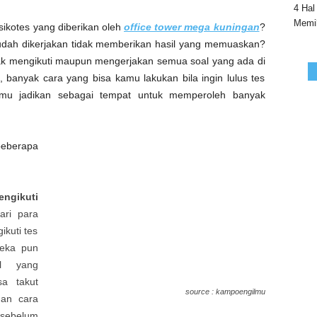
4 Hal
Memil
ikotes yang diberikan oleh
office tower mega kuningan
?
udah dikerjakan tidak memberikan hasil yang memuaskan?
ndak mengikuti maupun mengerjakan semua soal yang ada di
 banyak cara yang bisa kamu lakukan bila ingin lulus tes
amu jadikan sebagai tempat untuk memperoleh banyak
beberapa
ngikuti
dari para
ikuti tes
reka pun
al yang
sa takut
source : kampoengilmu
gan cara
 sebelum