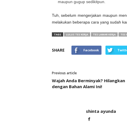
maupun gugup sedikitpun.
Tuh, sebelum mengerjakan maupun meng
melakukan beberapa cara yang sudah k
TAGS
LULUS TES KERJA
TES LAMAR KERJA
TES 
SHARE
Facebook
Twitt
Previous article
Wajah Anda Berminyak? Hilangkan
dengan Bahan Alami Ini!
shinta ayunda