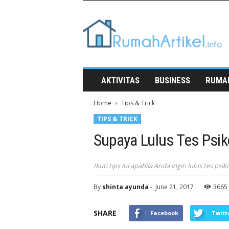
Rumah
Artikel
AKTIVITAS
BUSINESS
RUMA
Home
Tips & Trick
TIPS & TRICK
Supaya Lulus Tes Psiko
Ikuti tips ini apabila Anda ingin lulus tes ps
By
shinta ayunda
-
June 21, 2017
3665
SHARE
Facebook
Twitt