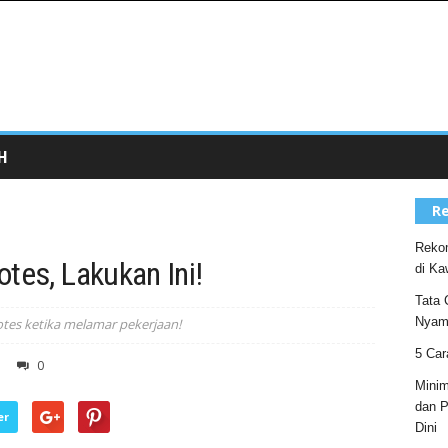
H
Re
Rekom
tes, Lakukan Ini!
di Ka
Tata 
Nyam
ikotes ketika melamar pekerjaan!
5 Car
0
Minim
dan P
er
Dini