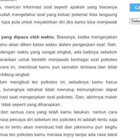
a, mencari informasi soal seperti apakah yang biasanya
Ca
 sudah mengetahui soal yang keluar pelamar bisa langsung
k lupa pula untuk meyakinkan diri jika kamu bisa menjawab
s yang dipacu oleh waktu.
Biasanya, ketika mengerjakan
kamu akan diberi batas waktu dalam pengerjaan soal. Nah,
dengan waktu yang sangat singkat, ada baiknya sebelum
arankan untuk berlatih menjawab berbagai soal psikotes
cara ini, membuat kamu pun semakin terbiasa dan tidak
rbilang singkat.
um mengikuti tes psikotes ini, sebaiknya kamu harus
a, kurangnya istirahat tidak menutup kemungkinan dapat
asi saat mengerjakan soal psikotes. Dan, akhirnya malah
tidak seperti yang diharapkan.
 dari semua cara yang telah kamu lakukan, namun cara
sa percaya diri sebelum tes psikotes ini adalah tentu saja
 ini tentu akan membuat hati dan pikiranmu pun begitu
emua tes psikotes kamu merasa
enjoy
tanpa ada rasa takut