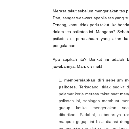
Merasa takut sebelum mengerjakan tes ps
Dan, sangat was-was apabila tes yang s
Tenang, kamu tidak perlu takut jika he
dalam tes psikotes ini. Mengapa? Sebab,
psikotes di perusahaan yang akan k
pengalaman.
Apa sajakah itu? Berikut ini adalah 
jawabannya. Mari, disimak!
mempersiapkan diri sebelum me
psikotes.
Terkadang, tidak sedikit 
pelamar kerja merasa takut saat meng
psikotes ini, sehingga membuat me
gugup ketika mengerjakan so
diberikan. Padahal, sebenarnya ra
maupun gugup ini bisa diatasi den
mempersiapkan diri secara matang