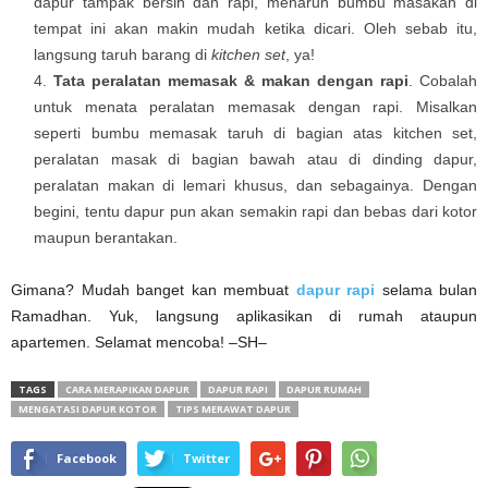
dapur tampak bersih dan rapi, menaruh bumbu masakan di
tempat ini akan makin mudah ketika dicari. Oleh sebab itu,
langsung taruh barang di
kitchen set
, ya!
Tata peralatan memasak & makan dengan rapi
. Cobalah
untuk menata peralatan memasak dengan rapi. Misalkan
seperti bumbu memasak taruh di bagian atas kitchen set,
peralatan masak di bagian bawah atau di dinding dapur,
peralatan makan di lemari khusus, dan sebagainya. Dengan
begini, tentu dapur pun akan semakin rapi dan bebas dari kotor
maupun berantakan.
Gimana? Mudah banget kan membuat
dapur rapi
selama bulan
Ramadhan. Yuk, langsung aplikasikan di rumah ataupun
apartemen. Selamat mencoba! –SH–
TAGS
CARA MERAPIKAN DAPUR
DAPUR RAPI
DAPUR RUMAH
MENGATASI DAPUR KOTOR
TIPS MERAWAT DAPUR
Facebook
Twitter