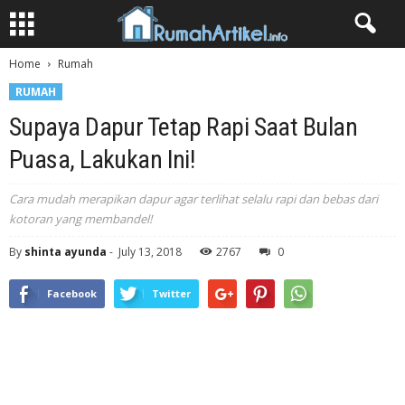
Home
Rumah
RUMAH
Supaya Dapur Tetap Rapi Saat Bulan
Puasa, Lakukan Ini!
Cara mudah merapikan dapur agar terlihat selalu rapi dan bebas dari
kotoran yang membandel!
By
shinta ayunda
-
July 13, 2018
2767
0
Facebook
Twitter