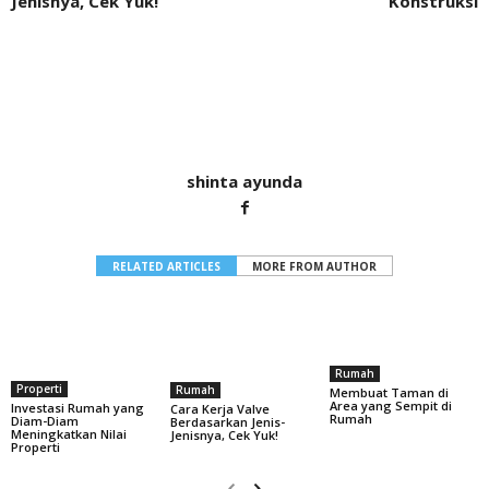
Jenisnya, Cek Yuk!
Konstruksi
shinta ayunda
RELATED ARTICLES
MORE FROM AUTHOR
Rumah
Properti
Rumah
Membuat Taman di
Area yang Sempit di
Investasi Rumah yang
Cara Kerja Valve
Rumah
Diam-Diam
Berdasarkan Jenis-
Meningkatkan Nilai
Jenisnya, Cek Yuk!
Properti