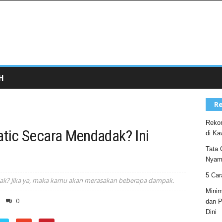
H
Re
Rekom
tic Secara Mendadak? Ini
di Ka
Tata 
Nyam
5 Car
k? Jika ya, maka kamu akan merasakan beberapa dampak.
Minim
0
dan P
Dini