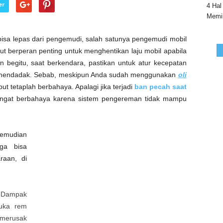
er
4 Hal
Memil
isa lepas dari pengemudi, salah satunya pengemudi mobil
but berperan penting untuk menghentikan laju mobil apabila
n begitu, saat berkendara, pastikan untuk atur kecepatan
m mendadak. Sebab, meskipun Anda sudah menggunakan
oli
ut tetaplah berbahaya. Apalagi jika terjadi
ban pecah saat
sangat berbahaya karena sistem pengereman tidak mampu
kemudian
ga bisa
raan, di
 Dampak
suka rem
merusak