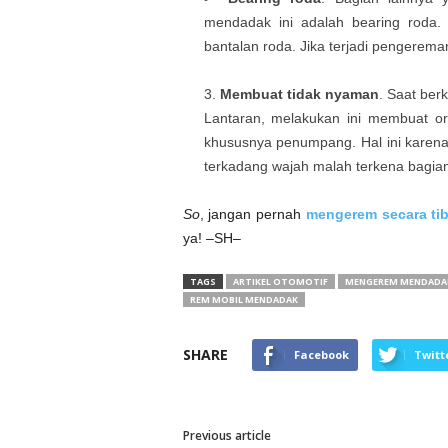
mendadak ini adalah bearing roda.
bantalan roda. Jika terjadi penger
Membuat tidak nyaman
. Saat ber
Lantaran, melakukan ini membuat o
khususnya penumpang. Hal ini karena
terkadang wajah malah terkena bagian
So
, jangan pernah
mengerem secara tib
ya! –SH–
TAGS
ARTIKEL OTOMOTIF
MENGEREM MENDADA
REM MOBIL MENDADAK
SHARE
Facebook
Twitt
Previous article