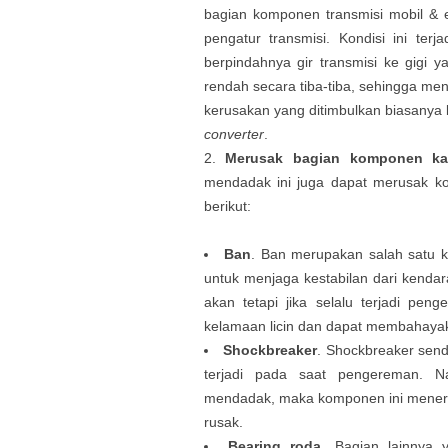
bagian komponen transmisi mobil & e
pengatur transmisi. Kondisi ini terja
berpindahnya gir transmisi ke gigi y
rendah secara tiba-tiba, sehingga me
kerusakan yang ditimbulkan biasanya
converter
.
Merusak bagian komponen kak
mendadak ini juga dapat merusak ko
berikut:
Ban
. Ban merupakan salah satu 
untuk menjaga kestabilan dari kenda
akan tetapi jika selalu terjadi p
kelamaan licin dan dapat membahaya
Shockbreaker
. Shockbreaker sen
terjadi pada saat pengereman. Na
mendadak, maka komponen ini mener
rusak.
Bearing roda
. Bagian lainnya