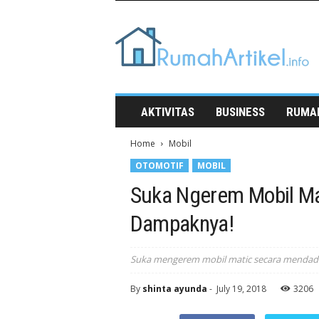
Rumah
Artikel
AKTIVITAS
BUSINESS
RUMA
Home
Mobil
OTOMOTIF
MOBIL
Suka Ngerem Mobil Ma
Dampaknya!
Suka mengerem mobil matic secara mendada
By
shinta ayunda
-
July 19, 2018
3206