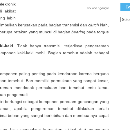
lekronik
Ca
source : google
di akibat
ang lebih
nimbulkan kerusakan pada bagian transmisi dan
clutch
Nah,
 berupa retakan yang muncul di bagian
bearing
pada
torque
i-kaki
. Tidak hanya transmisi, terjadinya pengereman
mponen kaki-kaki mobil. Bagian tersebut adalah sebagai
komponen paling penting pada kendaraan karena berguna
raan tersebut. Ban memiliki permukaan yang sangat kasar,
engereman mendadak permukaan ban tersebut tentu lama-
kan pengemudi.
diri berfungsi sebagai komponen peredam goncangan yang
mun, apabila pengereman tersebut dilakukan terlalu
ima beban yang sangat berlebihan dan membuatnya cepat
 yang bisa mengalami kerusakan akibat dari mengerem