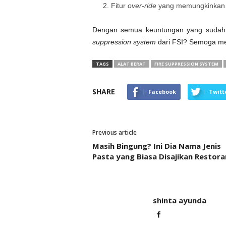
Fitur
over-ride
yang memungkinkan 
Dengan semua keuntungan yang sudah 
suppression system
dari FSI? Semoga m
TAGS
ALAT BERAT
FIRE SUPPRESSION SYSTEM
SHARE
Facebook
Twitt
Previous article
Masih Bingung? Ini Dia Nama Jenis
Pasta yang Biasa Disajikan Restora
shinta ayunda