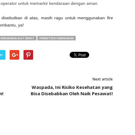
operator untuk memarkir kendaraan dengan aman.
disebutkan di atas, masih ragu untuk menggunakan
fire
embantu, ya!
KEBAKARAN ALAT BERAT
PENDETEKSI KEBAKARAN
er
Next article
Waspada, Ini Risiko Kesehatan yang
n!
Bisa Disebabkan Oleh Naik Pesawat!