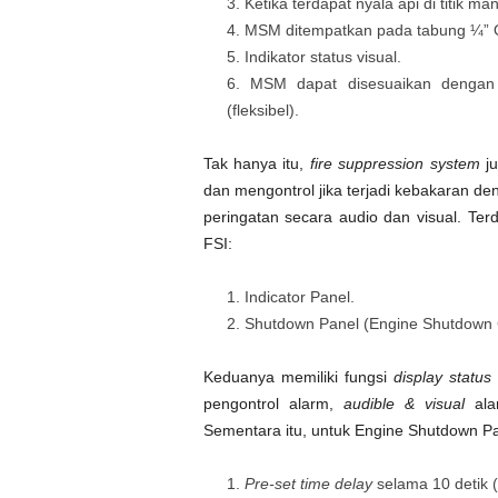
Ketika terdapat nyala api di titik m
MSM ditempatkan pada tabung ¼” OD 
Indikator status visual.
MSM dapat disesuaikan dengan 
(fleksibel).
Tak hanya itu,
fire suppression system
j
dan mengontrol jika terjadi kebakaran 
peringatan secara audio dan visual. Ter
FSI:
Indicator Panel.
Shutdown Panel (Engine Shutdown C
Keduanya memiliki fungsi
d
isplay status
pengontrol alarm,
a
udible & visual
ala
Sementara itu, untuk Engine Shutdown Pa
Pre-set time delay
selama 10 detik (