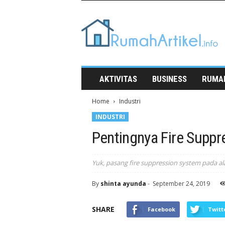
Rumah
Artikel
AKTIVITAS
BUSINESS
RUMA
Home
Industri
INDUSTRI
Pentingnya Fire Suppr
Yuk, pasang fire suppression system pada al
By
shinta ayunda
-
September 24, 2019
SHARE
Facebook
Twitt