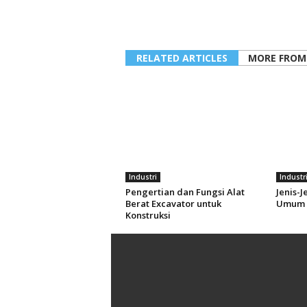
RELATED ARTICLES
MORE FROM
Industri
Industr
Pengertian dan Fungsi Alat
Jenis-J
Berat Excavator untuk
Umum 
Konstruksi