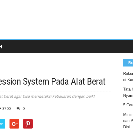
H
Re
Rekom
ession System Pada Alat Berat
di Ka
Tata 
Nyam
at berat agar bisa mendeteksi kebakaran dengan baik!
5 Car
3700
0
Minim
dan P
er
Dini