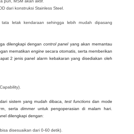
ana pun, MSM akan aktif.
dari konstruksi Stainless Steel.
tata letak kendaraan sehingga lebih mudah dipasang
uga dilengkapi dengan
control panel
yang akan memantau
dengan mematikan
engine
secara otomatis, serta memberikan
dapat 2 jenis panel alarm kebakaran yang disediakan oleh
apability).
dari sistem yang mudah dibaca,
t
est functions
dan mode
rm, serta
d
immer
untuk pengoperasian di malam hari.
nel dilengkapi dengan:
bisa disesuaikan dari 0-60 detik).