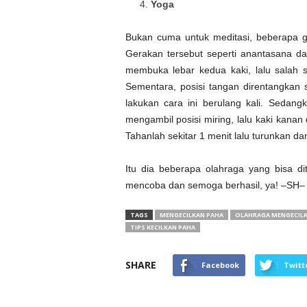
Yoga
Bukan cuma untuk meditasi, beberapa g
Gerakan tersebut seperti anantasana d
membuka lebar kedua kaki, lalu salah s
Sementara, posisi tangan direntangkan 
lakukan cara ini berulang kali. Sedan
mengambil posisi miring, lalu kaki kana
Tahanlah sekitar 1 menit lalu turunkan dan 
Itu dia beberapa olahraga yang bisa di
mencoba dan semoga berhasil, ya! –SH–
TAGS
MENGECILKAN PAHA
OLAHRAGA MENGECILK
TIPS KECILKAN PAHA
SHARE
Facebook
Twitt