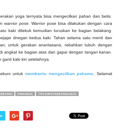
erakan yoga ternyata bisa mengecilkan pahan dan betis.
an
warrior pose
. Warrior pose bisa dilakukan dengan cara
atu kaki ditekuk kemudian luruskan ke bagian belakang.
sejajar dnegan kedua kaki. Tahan selama satu menit dan
gkan, untuk gerakan anantasana, rebahkan tubuh dengan
n di angkat ke bagian atas dan gapai dengan tangan kanan.
ganti kaki kiri setelahnya.
tekuni untuk
membantu mengecilkan pahamu
. Selamat
AN PAHA
PAHA KECIL
TIPS DAPATKAN PAHA KECIL
er