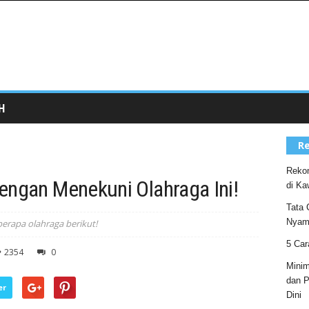
H
Re
Rekom
engan Menekuni Olahraga Ini!
di Ka
Tata 
Nyam
erapa olahraga berikut!
5 Car
2354
0
Minim
dan P
er
Dini