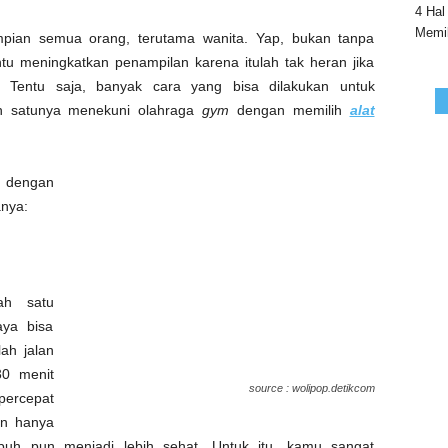
4 Hal
Memil
impian semua orang, terutama wanita. Yap, bukan tanpa
u meningkatkan penampilan karena itulah tak heran jika
 Tentu saja, banyak cara yang bisa dilakukan untuk
ah satunya menekuni olahraga
gym
dengan memilih
alat
at dengan
anya:
ah satu
aya bisa
ah jalan
30 menit
source : wolipop.detikcom
percepat
an hanya
buh pun menjadi lebih sehat. Untuk itu, kamu sangat