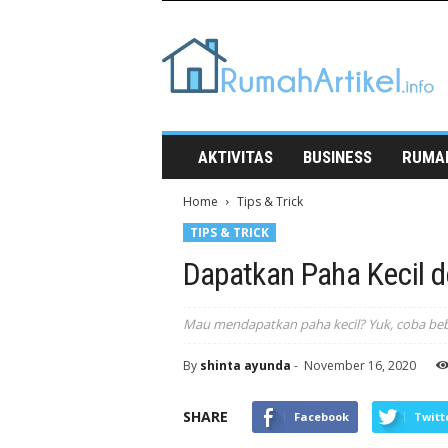
Rumah
Artikel
AKTIVITAS
BUSINESS
RUMA
Home
Tips & Trick
TIPS & TRICK
Dapatkan Paha Kecil d
Mau mendapatkan paha kecil? Yuk, coba beb
By
shinta ayunda
-
November 16, 2020
SHARE
Facebook
Twitt