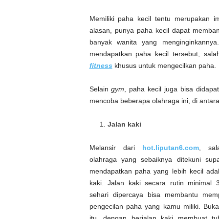
Memiliki paha kecil tentu merupakan 
alasan, punya paha kecil dapat membant
banyak wanita yang menginginkannya.
mendapatkan paha kecil tersebut, sal
fitness
khusus untuk mengecilkan paha.
Selain
gym
, paha kecil juga bisa didap
mencoba beberapa olahraga ini, di antar
Jalan kaki
Melansir dari
hot.liputan6.com
, sal
olahraga yang sebaiknya ditekuni sup
mendapatkan paha yang lebih kecil adal
kaki. Jalan kaki secara rutin minimal 
sehari dipercaya bisa membantu mem
pengecilan paha yang kamu miliki. Buk
itu, dengan berjalan kaki membuat tu