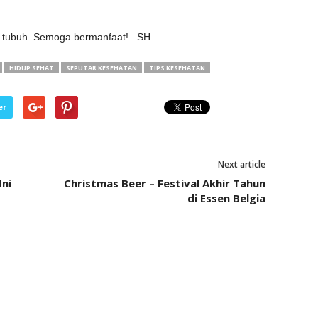
 tubuh. Semoga bermanfaat! –SH–
HIDUP SEHAT
SEPUTAR KESEHATAN
TIPS KESEHATAN
er
Next article
ni
Christmas Beer – Festival Akhir Tahun
di Essen Belgia