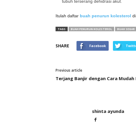
tubuh terserang dehidrasi akut.
Itulah daftar
buah penurun kolesterol
di
TAGS
BUAH PENURUN KOLESTEROL
BUAH SEGAR
SHARE
Facebook
Twitt
Previous article
Terjang Banjir dengan Cara Mudah I
shinta ayunda