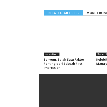
RELATED ARTICLES
MORE FROM
Kecantikan
Kecanti
Senyum, Salah Satu Faktor
Kelebi
Penting dari Sebuah First
Mana y
Impression