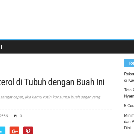
H
Re
Rekom
erol di Tubuh dengan Buah Ini
di Ka
Tata 
Nyam
 sangat cepat, jika kamu rutin konsumsi buah segar yang
5 Car
Minim
2556
0
dan P
Dini
er