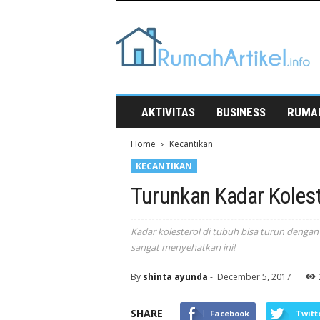
Rumah
Artikel
AKTIVITAS
BUSINESS
RUMA
Home
Kecantikan
KECANTIKAN
Turunkan Kadar Kolest
Kadar kolesterol di tubuh bisa turun dengan
sangat menyehatkan ini!
By
shinta ayunda
-
December 5, 2017
SHARE
Facebook
Twitt