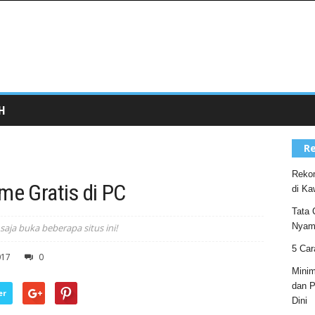
H
Re
Rekom
me Gratis di PC
di Ka
Tata 
Nyam
ja buka beberapa situs ini!
5 Car
017
0
Minim
dan P
er
Dini