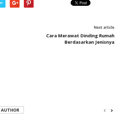
er
Next article
Cara Merawat Dinding Rumah
Berdasarkan Jenisnya
 AUTHOR