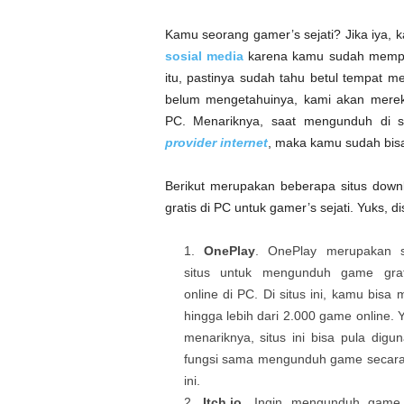
Kamu seorang gamer’s sejati? Jika iya,
sosial media
karena kamu sudah memper
itu, pastinya sudah tahu betul tempat 
belum mengetahuinya, kami akan merek
PC. Menariknya, saat mengunduh di s
provider internet
, maka kamu sudah bis
Berikut merupakan beberapa situs dow
gratis di PC untuk gamer’s sejati. Yuks, d
OnePlay
. OnePlay merupakan s
situs untuk mengunduh game grat
online di PC. Di situs ini, kamu bis
hingga lebih dari 2.000 game online. 
menariknya, situs ini bisa pula d
fungsi sama mengunduh game secara g
ini.
Itch.io
. Ingin mengunduh game g