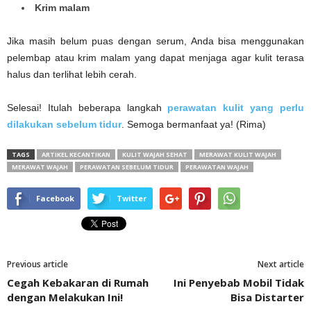
Krim malam
Jika masih belum puas dengan serum, Anda bisa menggunakan
pelembap atau krim malam yang dapat menjaga agar kulit terasa
halus dan terlihat lebih cerah.
Selesai! Itulah beberapa langkah
perawatan kulit yang perlu
dilakukan sebelum tidur
. Semoga bermanfaat ya! (Rima)
TAGS
ARTIKEL KECANTIKAN
KULIT WAJAH SEHAT
MERAWAT KULIT WAJAH
MERAWAT WAJAH
PERAWATAN SEBELUM TIDUR
PERAWATAN WAJAH
Facebook
Twitter
Previous article
Next article
Cegah Kebakaran di Rumah
Ini Penyebab Mobil Tidak
dengan Melakukan Ini!
Bisa Distarter