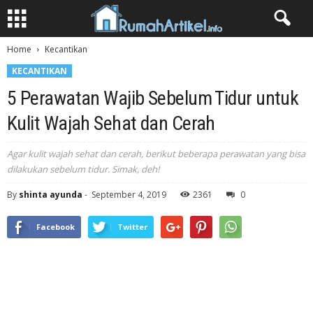
Home
Kecantikan
KECANTIKAN
5 Perawatan Wajib Sebelum Tidur untuk
Kulit Wajah Sehat dan Cerah
Agar kulit wajah sehat dan cerah, berikut beberapa perawatan yang bisa
dilakukan sebelum tidur. Simak, deh!
By
shinta ayunda
-
September 4, 2019
2361
0
Facebook
Twitter