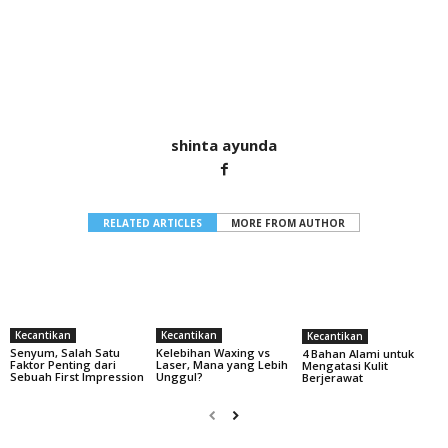
shinta ayunda
RELATED ARTICLES
MORE FROM AUTHOR
Kecantikan
Kecantikan
Kecantikan
Senyum, Salah Satu
Kelebihan Waxing vs
4 Bahan Alami untuk
Faktor Penting dari
Laser, Mana yang Lebih
Mengatasi Kulit
Sebuah First Impression
Unggul?
Berjerawat