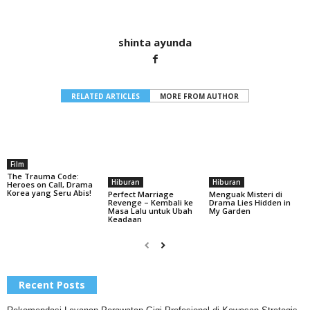
shinta ayunda
RELATED ARTICLES
MORE FROM AUTHOR
Film
The Trauma Code:
Hiburan
Hiburan
Heroes on Call, Drama
Korea yang Seru Abis!
Menguak Misteri di
Perfect Marriage
Drama Lies Hidden in
Revenge – Kembali ke
My Garden
Masa Lalu untuk Ubah
Keadaan
Recent Posts