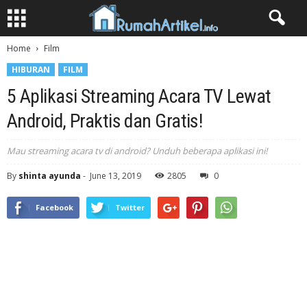
Home
Film
HIBURAN
FILM
5 Aplikasi Streaming Acara TV Lewat
Android, Praktis dan Gratis!
Mau streaming acara tv di android? Unduh beberapa aplikasi ini!
By
shinta ayunda
-
June 13, 2019
2805
0
Facebook
Twitter