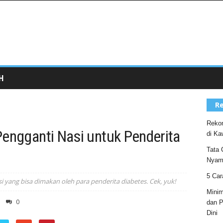
H
Re
Rekom
Pengganti Nasi untuk Penderita
di Ka
Tata 
Nyam
5 Car
i yang bisa dimakan oleh para penderita diabetes. Cek, yuk!
Minim
0
dan P
Dini