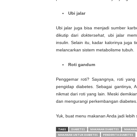
Ubi jalar
Ubi jalar juga bisa menjadi sumber karb
dikutip dari
doktersehat
, ubi jalar me
insulin. Selain itu, kadar kalorinya juga t
melancarkan sistem metabolisme tubuh.
Roti gandum
Penggemar roti? Sayangnya, roti yang t
pengidap diabetes. Sebagai gantinya,
nikmat dari roti yang lain. Meski demiki
dan mengurangi perkembangan diabetes
Yuk, buat menu makanan Anda jadi lebih 
TAGS
DIABETES
MAKANAN DIABETES
MAKANAN
MAKANAN UNTUK DIABETES
PENDERITA DIABETES