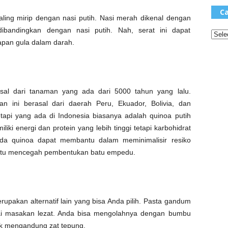
Ca
aling mirip dengan nasi putih. Nasi merah dikenal dengan
ibandingkan dengan nasi putih. Nah, serat ini dapat
pan gula dalam darah.
asal dari tanaman yang ada dari 5000 tahun yang lalu.
 ini berasal dari daerah Peru, Ekuador, Bolivia, dan
etapi yang ada di Indonesia biasanya adalah quinoa putih
ki energi dan protein yang lebih tinggi tetapi karbohidrat
pada quinoa dapat membantu dalam meminimalisir resiko
ntu mencegah pembentukan batu empedu.
pakan alternatif lain yang bisa Anda pilih. Pasta gandum
gai masakan lezat. Anda bisa mengolahnya dengan bumbu
k mengandung zat tepung.