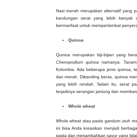
Nasi merah merupakan alternatif yang p
kandungan serat yang lebih banyak d
bermanfaat untuk memperlambat penyera
Quinoa
Qunioa merupakan biji-bijian yang ber
Chenopodium quinoa
namanya. Tanaman
Kolombia. Ada beberapa jenis quinoa, t
dan merah. Dibanding beras, quinoa memili
yang lebih rendah. Selain itu, serat 
terjadinya serangan jantung dan memba
Whole wheat
Whole wheat atau pasta gandum utuh meru
ini bisa Anda kreasikan menjadi berba
pasta dan menambahkan sayur yang tida