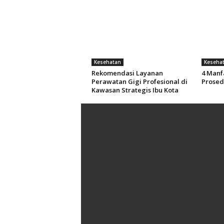
Kesehatan
Keseha
Rekomendasi Layanan
4 Manf
Perawatan Gigi Profesional di
Prosed
Kawasan Strategis Ibu Kota