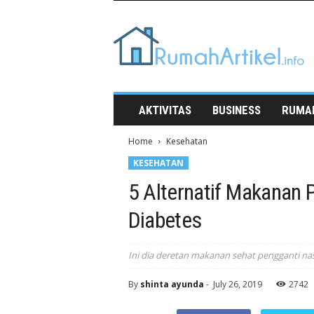
Rumah
Artikel
AKTIVITAS
BUSINESS
RUMA
Home
Kesehatan
KESEHATAN
5 Alternatif Makanan 
Diabetes
Ini dia deretan makanan sehat pengganti nas
By
shinta ayunda
-
July 26, 2019
2742