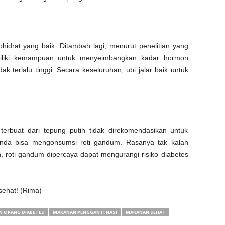
ohidrat yang baik. Ditambah lagi, menurut penelitian yang
miliki kemampuan untuk menyeimbangkan kadar hormon
idak terlalu tinggi. Secara keseluruhan, ubi jalar baik untuk
erbuat dari tepung putih ­tidak direkomendasikan untuk
 Anda bisa mengonsumsi roti gandum. Rasanya tak kalah
an, roti gandum dipercaya dapat mengurangi risiko diabetes
.
sehat! (Rima)
 ORANG DIABETES
MAKANAN PENGGANTI NASI
MAKANAN SEHAT