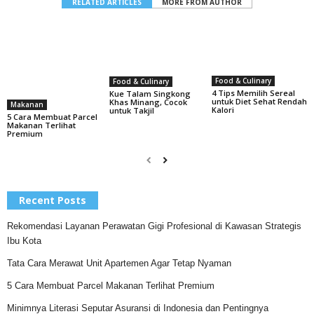
RELATED ARTICLES
MORE FROM AUTHOR
Food & Culinary
Food & Culinary
4 Tips Memilih Sereal
Kue Talam Singkong
untuk Diet Sehat Rendah
Khas Minang, Cocok
Makanan
Kalori
untuk Takjil
5 Cara Membuat Parcel
Makanan Terlihat
Premium
Recent Posts
Rekomendasi Layanan Perawatan Gigi Profesional di Kawasan Strategis
Ibu Kota
Tata Cara Merawat Unit Apartemen Agar Tetap Nyaman
5 Cara Membuat Parcel Makanan Terlihat Premium
Minimnya Literasi Seputar Asuransi di Indonesia dan Pentingnya