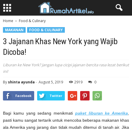
Home
Food & Culinary
MAKANAN
FOOD & CULINARY
3 Jajanan Khas New York yang Wajib
Dicoba!
Liburan ke New York? Jangan lupa cicipi jajanan bercita rasa lezat berikut
ini!
By
shinta ayunda
-
August 5, 2019
2919
0
Facebook
Twitter
Bagi kamu yang sedang menikmati
paket liburan ke Amerika
,
pasti kamu sangat tertarik untuk mencoba beberapa makanan khas
ala Amerika yang jarang dan tidak mudah ditemui di tanah air. Jika