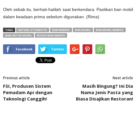
Oleh sebab itu, berhati-hatilah saat berkendara. Pastikan ban mobil
dalam keadaan prima sebelum digunakan. (Rima)
TAGS
ARTIKEL OTOMOTIF
BAN KEMPES
BAN MOBIL
BAN MOBIL KEMPES
BAN UNTUK MOBIL
RISIKO BAN KEMPES
Facebook
Twitter
Previous article
Next article
FSI, Produsen Sistem
Masih Bingung? Ini Dia
Pemadam Api dengan
Nama Jenis Pasta yang
Teknologi Canggih!
Biasa Disajikan Restoran!