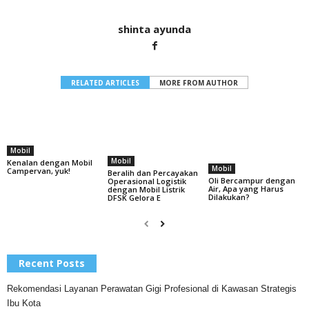
shinta ayunda
RELATED ARTICLES
MORE FROM AUTHOR
Mobil
Mobil
Kenalan dengan Mobil
Mobil
Campervan, yuk!
Beralih dan Percayakan
Oli Bercampur dengan
Operasional Logistik
Air, Apa yang Harus
dengan Mobil Listrik
Dilakukan?
DFSK Gelora E
Recent Posts
Rekomendasi Layanan Perawatan Gigi Profesional di Kawasan Strategis
Ibu Kota