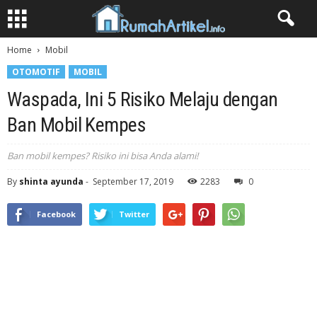
Home
Mobil
OTOMOTIF
MOBIL
Waspada, Ini 5 Risiko Melaju dengan
Ban Mobil Kempes
Ban mobil kempes? Risiko ini bisa Anda alami!
By
shinta ayunda
-
September 17, 2019
2283
0
Facebook
Twitter