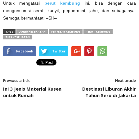
Untuk mengatasi
perut kembung
ini, bisa dengan cara
mengonsumsi serat, kunyit, peppermint, jahe, dan sebagainya.
Semoga bermanfaat! –SH–
TAGS
DUNIA KESEHATAN
PENYEBAB KEMBUNG
PERUT KEMBUNG
TIPS KESEHATAN
Facebook
Twitter
Previous article
Next article
Ini 3 Jenis Material Kusen
Destinasi Liburan Akhir
untuk Rumah
Tahun Seru di Jakarta