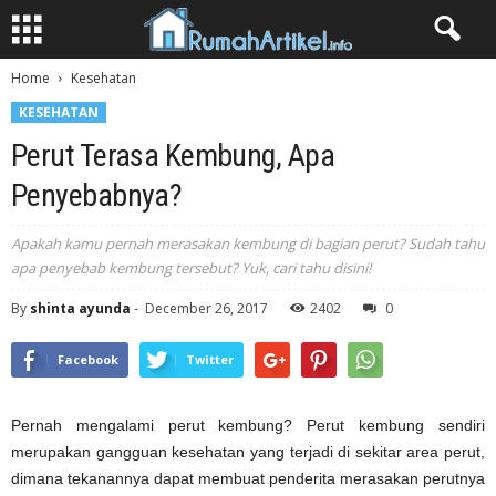
Home
Kesehatan
KESEHATAN
Perut Terasa Kembung, Apa
Penyebabnya?
Apakah kamu pernah merasakan kembung di bagian perut? Sudah tahu
apa penyebab kembung tersebut? Yuk, cari tahu disini!
By
shinta ayunda
-
December 26, 2017
2402
0
Facebook
Twitter
Pernah mengalami perut kembung? Perut kembung sendiri
merupakan gangguan kesehatan yang terjadi di sekitar area perut,
dimana tekanannya dapat membuat penderita merasakan perutnya