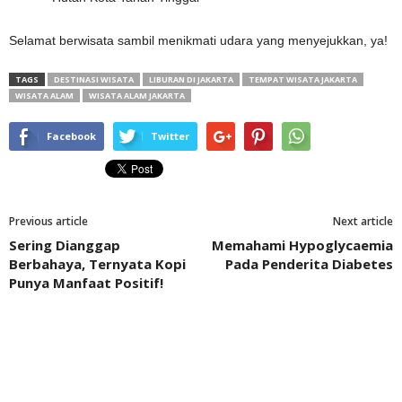
Selamat berwisata sambil menikmati udara yang menyejukkan, ya!
TAGS
DESTINASI WISATA
LIBURAN DI JAKARTA
TEMPAT WISATA JAKARTA
WISATA ALAM
WISATA ALAM JAKARTA
Facebook
Twitter
Previous article
Next article
Sering Dianggap
Memahami Hypoglycaemia
Berbahaya, Ternyata Kopi
Pada Penderita Diabetes
Punya Manfaat Positif!