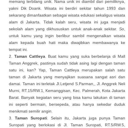
memang terbilang unik. Nama unik ini diambil dari pemiliknya,
yakni Dik Doank. Wisata ini berdiri sekitar tahun 1993 dan
sekarang dimanfaatkan sebagai wisata edukasi sekaligus wisata
alam di Jakarta. Tidak kalah seru, wisata ini juga menjadi
sekolah alam yang dikhususkan untuk anak-anak sekitar.
So
,
untuk kamu yang ingin berlibur sambil mengenalkan wisata
alam kepada buah hati maka diwajibkan membawanya ke
tempat ini.
Taman Cattleya
. Buat kamu yang suka berbelanja di Mall
Taman Anggrek, pastinya sudah tidak asing lagi dengan taman
satu ini, kan? Yap, Taman Cattleya merupakan salah satu
taman di Jakarta yang menyajikan suasana sangat asri dan
damai. Taman ini terletak Jl.Letjend S.Parman,, Jl. Anggrek Neli
Murni, RT.15/RW.1, Kemanggisan, Kec. Palmerah, Kota Jakarta
Barat. Banyak kegiatan seru yang bisa kamu lakukan di taman
ini seperti bermain, bersepeda, atau hanya sekedar duduk
menikmati semilir angin.
Taman Suropati
. Selain itu, Jakarta juga punya Taman
Suropati yang berlokasi di Jl. Taman Suropati, RT.5/RW.5,