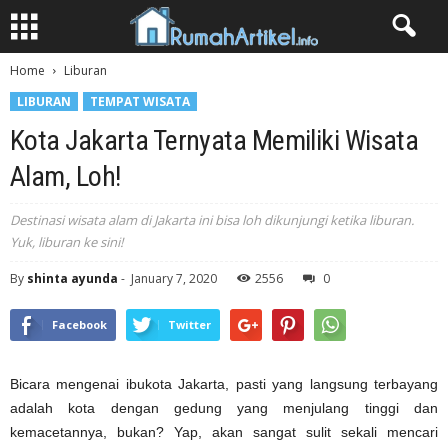
Home
Liburan
LIBURAN
TEMPAT WISATA
Kota Jakarta Ternyata Memiliki Wisata
Alam, Loh!
Destinasi wisata alam di Jakarta ini bisa loh dikunjungi ketika liburan.
Yuk, liburan ke sini!
By
shinta ayunda
-
January 7, 2020
2556
0
Facebook
Twitter
Bicara mengenai ibukota Jakarta, pasti yang langsung terbayang
adalah kota dengan gedung yang menjulang tinggi dan
kemacetannya, bukan? Yap, akan sangat sulit sekali mencari