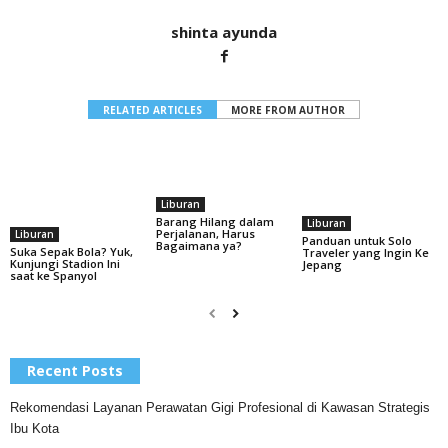
shinta ayunda
RELATED ARTICLES
MORE FROM AUTHOR
Liburan
Barang Hilang dalam
Liburan
Perjalanan, Harus
Liburan
Panduan untuk Solo
Bagaimana ya?
Suka Sepak Bola? Yuk,
Traveler yang Ingin Ke
Kunjungi Stadion Ini
Jepang
saat ke Spanyol
Recent Posts
Rekomendasi Layanan Perawatan Gigi Profesional di Kawasan Strategis
Ibu Kota