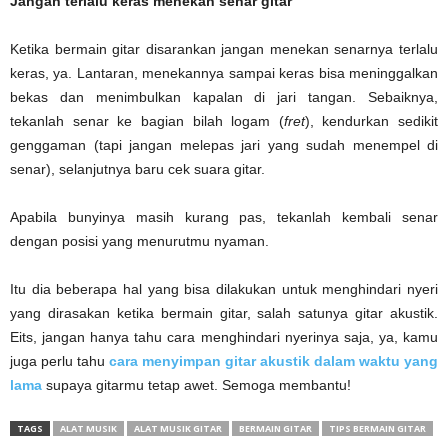
Jangan terlalu keras menekan senar gitar
Ketika bermain gitar disarankan jangan menekan senarnya terlalu
keras, ya. Lantaran, menekannya sampai keras bisa meninggalkan
bekas dan menimbulkan kapalan di jari tangan. Sebaiknya,
tekanlah senar ke bagian bilah logam (
fret
), kendurkan sedikit
genggaman (tapi jangan melepas jari yang sudah menempel di
senar), selanjutnya baru cek suara gitar.
Apabila bunyinya masih kurang pas, tekanlah kembali senar
dengan posisi yang menurutmu nyaman.
Itu dia beberapa hal yang bisa dilakukan untuk menghindari nyeri
yang dirasakan ketika bermain gitar, salah satunya gitar akustik.
Eits, jangan hanya tahu cara menghindari nyerinya saja, ya, kamu
juga perlu tahu
cara menyimpan gitar akustik dalam waktu yang
lama
supaya gitarmu tetap awet. Semoga membantu!
TAGS
ALAT MUSIK
ALAT MUSIK GITAR
BERMAIN GITAR
TIPS BERMAIN GITAR