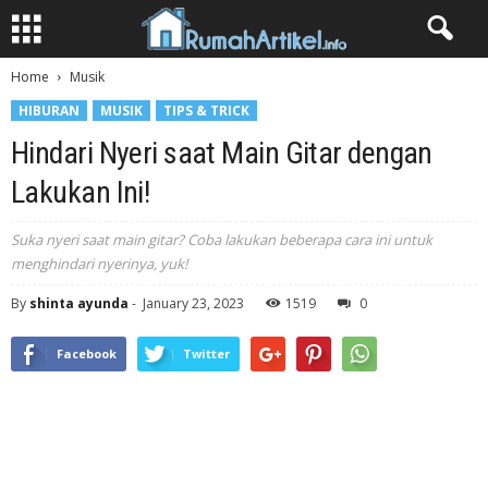
Home
Musik
HIBURAN
MUSIK
TIPS & TRICK
Hindari Nyeri saat Main Gitar dengan
Lakukan Ini!
Suka nyeri saat main gitar? Coba lakukan beberapa cara ini untuk
menghindari nyerinya, yuk!
By
shinta ayunda
-
January 23, 2023
1519
0
Facebook
Twitter