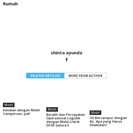
Rumah
shinta ayunda
RELATED ARTICLES
MORE FROM AUTHOR
Mobil
Mobil
Kenalan dengan Mobil
Mobil
Campervan, yuk!
Beralih dan Percayakan
Oli Bercampur dengan
Operasional Logistik
Air, Apa yang Harus
dengan Mobil Listrik
Dilakukan?
DFSK Gelora E