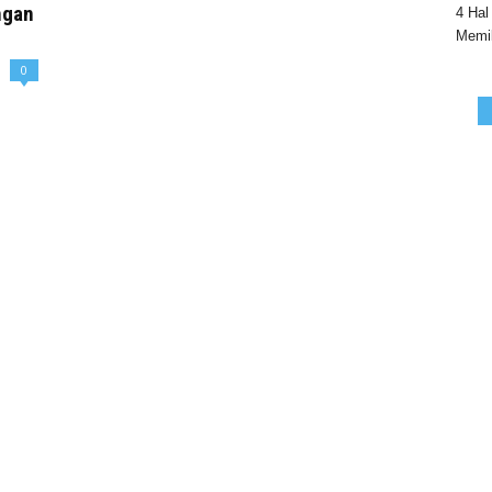
ngan
4 Hal
Memil
0