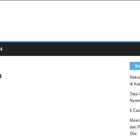
H
Re
n
Rekom
di Ka
Tata 
Nyam
5 Car
Minim
dan P
Dini