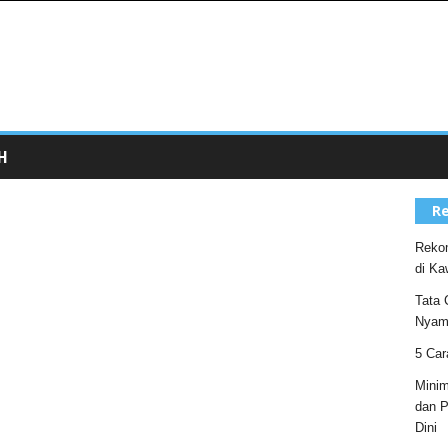
H
Re
Rekom
di Ka
Tata 
Nyam
5 Car
Minim
dan P
Dini