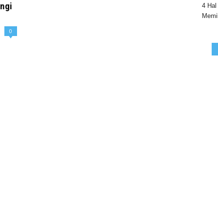
angi
4 Hal
Memil
0