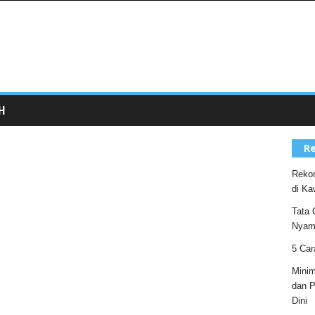
H
Re
Rekom
di Ka
Tata 
Nyam
5 Car
Minim
dan P
Dini