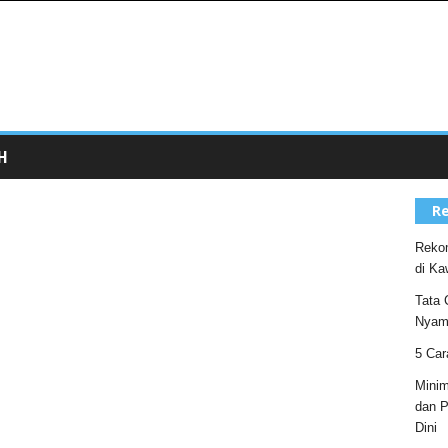
H
Re
Rekom
di Ka
Tata 
Nyam
5 Car
Minim
dan P
Dini