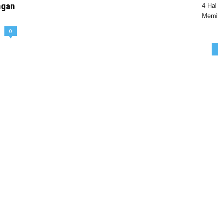
ngan
4 Hal
Memil
0