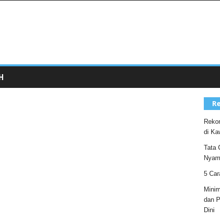
H
Re
Rekom
di Ka
Tata 
Nyam
5 Car
Minim
dan P
Dini