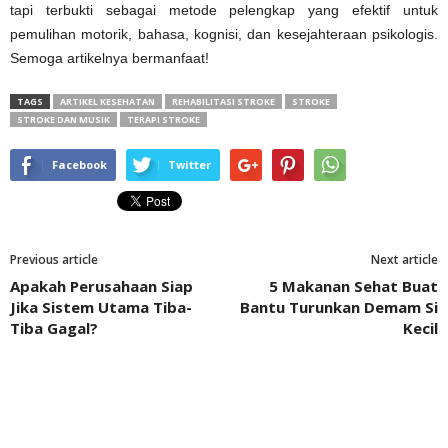
tapi terbukti sebagai metode pelengkap yang efektif untuk
pemulihan motorik, bahasa, kognisi, dan kesejahteraan psikologis.
Semoga artikelnya bermanfaat!
TAGS
ARTIKEL KESEHATAN
REHABILITASI STROKE
STROKE
STROKE DAN MUSIK
TERAPI STROKE
Facebook
Twitter
Previous article
Next article
Apakah Perusahaan Siap
5 Makanan Sehat Buat
Jika Sistem Utama Tiba-
Bantu Turunkan Demam Si
Tiba Gagal?
Kecil