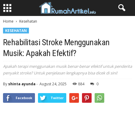
Home
Kesehatan
KESEHATAN
Rehabilitasi Stroke Menggunakan
Musik: Apakah Efektif?
Apakah terapi menggunakan musik benar-benar efektif untuk penderita
penyakit stroke? Untuk penjelasan lengkapnya bisa dicek di sini!
By
shinta ayunda
-
August 24, 2025
884
0
Facebook
Twitter