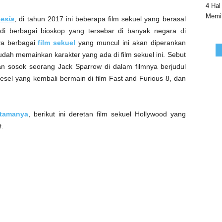
4 Hal
Memil
nesia
, di tahun 2017 ini beberapa film sekuel yang berasal
di berbagai bioskop yang tersebar di banyak negara di
nya berbagai
film sekuel
yang muncul ini akan diperankan
udah memainkan karakter yang ada di film sekuel ini. Sebut
 sosok seorang Jack Sparrow di dalam filmnya berjudul
iesel yang kembali bermain di film Fast and Furious 8, dan
rtamanya
, berikut ini deretan film sekuel Hollywood yang
t
.