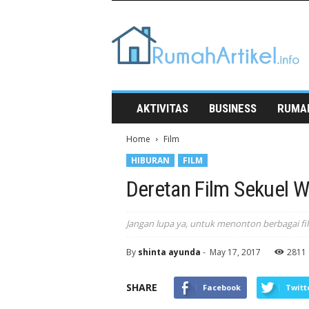
Rumah
Artikel
AKTIVITAS
BUSINESS
RUMA
Home
Film
HIBURAN
FILM
Deretan Film Sekuel Waj
Jangan lupa ya, untuk menonton berbagai fil
By
shinta ayunda
-
May 17, 2017
2811
SHARE
Facebook
Twitt