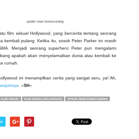
spider-man homecoming
u film sekuel Hollywood, yang bercerita tentang seorang
a kembali pulang. Ketika itu, sosok Peter Parker ini masih
 SMA. Menjadi seorang superhero Peter pun mengalami
imbang apakah akan menyelamatkan dunia atau kembali ke
ke rumah.
llywood ini menampilkan cerita yang sangat seru, ya! Ah,
lanjutnya
.
–SH–
FILM SEKUEL
FILM SEKUEL HOLLYWOOD
SPIDER-MAN HOMECOMING
er