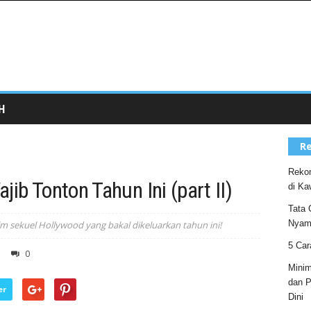
H
Re
Rekom
ib Tonton Tahun Ini (part II)
di Ka
Tata 
Nyam
m sekuel Hollywood yang bakal dikeluarkan tahun ini!
5 Car
0
Minim
dan P
er
Dini