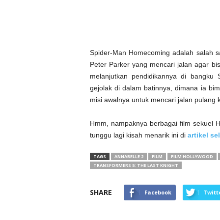
Spider-Man Homecoming adalah salah sat
Peter Parker yang mencari jalan agar bis
melanjutkan pendidikannya di bangku
gejolak di dalam batinnya, dimana ia b
misi awalnya untuk mencari jalan pulang 
Hmm, nampaknya berbagai film sekuel Ho
tunggu lagi kisah menarik ini di
artikel se
TAGS
ANNABELLE 2
FILM
FILM HOLLYWOOD
TRANSFORMERS 5: THE LAST KNIGHT
SHARE
Facebook
Twitt