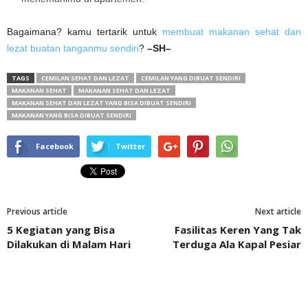
Bagaimana? kamu tertarik untuk
membuat makanan sehat dan
lezat buatan tanganmu sendiri
?
–SH–
TAGS
CEMILAN SEHAT DAN LEZAT
CEMILAN YANG DIBUAT SENDIRI
MAKANAN SEHAT
MAKANAN SEHAT DAN LEZAT
MAKANAN SEHAT DAN LEZAT YANG BISA DIBUAT SENDIRI
MAKANAN YANG BISA DIBUAT SENDIRI
Facebook
Twitter
Previous article
Next article
5 Kegiatan yang Bisa
Fasilitas Keren Yang Tak
Dilakukan di Malam Hari
Terduga Ala Kapal Pesiar