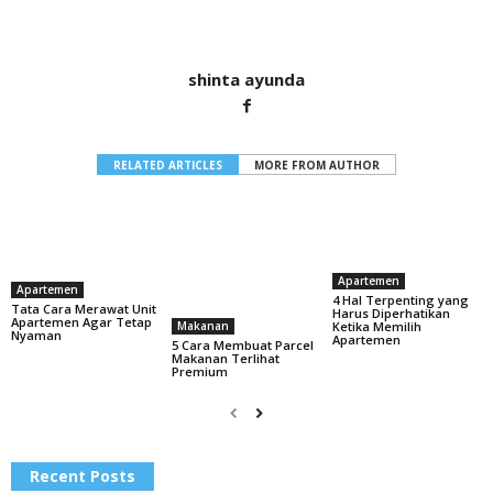
shinta ayunda
RELATED ARTICLES
MORE FROM AUTHOR
Apartemen
Apartemen
4 Hal Terpenting yang
Tata Cara Merawat Unit
Harus Diperhatikan
Apartemen Agar Tetap
Ketika Memilih
Makanan
Nyaman
Apartemen
5 Cara Membuat Parcel
Makanan Terlihat
Premium
Recent Posts