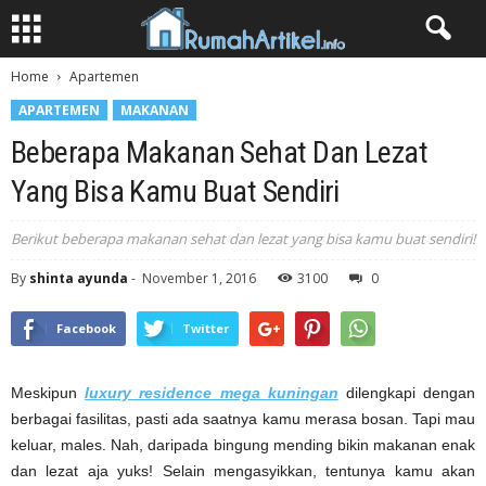
Home
Apartemen
APARTEMEN
MAKANAN
Beberapa Makanan Sehat Dan Lezat
Yang Bisa Kamu Buat Sendiri
Berikut beberapa makanan sehat dan lezat yang bisa kamu buat sendiri!
By
shinta ayunda
-
November 1, 2016
3100
0
Facebook
Twitter
Meskipun
luxury residence mega kuningan
dilengkapi dengan
berbagai fasilitas, pasti ada saatnya kamu merasa bosan. Tapi mau
keluar, males. Nah, daripada bingung mending bikin makanan enak
dan lezat aja yuks! Selain mengasyikkan, tentunya kamu akan